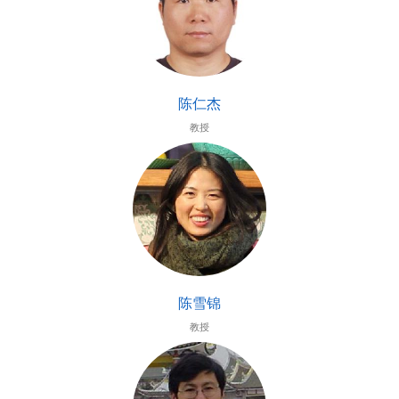
陈仁杰
教授
陈雪锦
教授