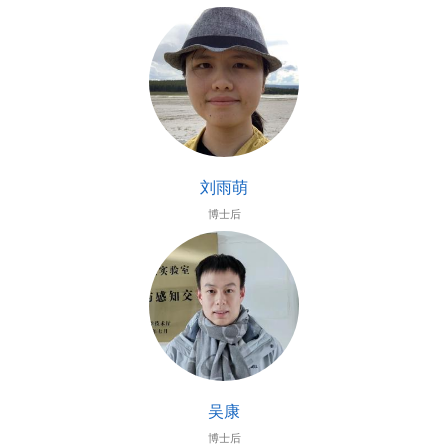
刘雨萌
博士后
吴康
博士后