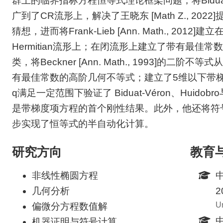
群上的临界指标方程恒等式理论框架问题；将Biduat-Véron与
广到了CR流形上，解决了王晓东 [Math Z., 202
猜想，进而将Frank-Lieb [Ann. Math., 2012
Hermitian流形上；在闭流形上建立了带有最佳常
类，将Beckner [Ann. Math., 1993]
有最佳常数的高阶几何不等式；建立了5维以下带
q满足一定范围下验证了 Biduat-Véron、Huidobro与V
是带梯度项方程的首个刚性结果。此外，他还将符
步实现了恒等式的半自动化计算。
研究方向
教育
非线性椭圆方程
几何分析
2
Un
偏微分方程数值解
机器证明与符号计算