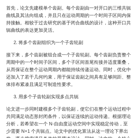
首先，论文先建模单个齿副。每个齿副由一对开口的三维共轭
曲线及其法向组成，并且只在运动周期的一个时间子区间内保
持接触。相较于过去研究的基于闭合曲线的设计，这种开口共
轭曲线的表达更加灵活。
将多个齿副组织为一个子齿轮副
接下来，多个齿副被组合成一个子齿轮副。每个齿副负责整个
周期中的一个时间子区间，多个子区间首尾衔接并适度重叠，
从而保证在整个运动周期内都能持续传递运动。同时，优化中
还加入了若干几何约束，用于保证齿副之间具有足够间距、整
体排布紧凑且满足可制造性要求。
用多个子齿轮副实现多点共轭
论文进一步同时建模多个子齿轮副，使它们在整个运动过程中
共同满足动态形封闭条件，以保证连续的运动传递。根据理论
分析，若希望在一个 N-自由度运动空间中实现稳定传动，至
少需要 N+1 个共轭点。论文中的优化算法从这一理论下界出