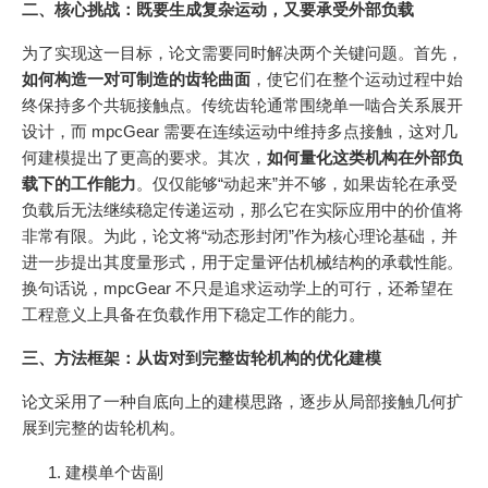
二、核心挑战：既要生成复杂运动，又要承受外部负载
为了实现这一目标，论文需要同时解决两个关键问题。首先，
如何构造一对可制造的齿轮曲面
，使它们在整个运动过程中始
终保持多个共轭接触点。传统齿轮通常围绕单一啮合关系展开
设计，而 mpcGear 需要在连续运动中维持多点接触，这对几
何建模提出了更高的要求。其次，
如何量化这类机构在外部负
载下的工作能力
。仅仅能够“动起来”并不够，如果齿轮在承受
负载后无法继续稳定传递运动，那么它在实际应用中的价值将
非常有限。为此，论文将“动态形封闭”作为核心理论基础，并
进一步提出其度量形式，用于定量评估机械结构的承载性能。
换句话说，mpcGear 不只是追求运动学上的可行，还希望在
工程意义上具备在负载作用下稳定工作的能力。
三、方法框架：从齿对到完整齿轮机构的优化建模
论文采用了一种自底向上的建模思路，逐步从局部接触几何扩
展到完整的齿轮机构。
建模单个齿副